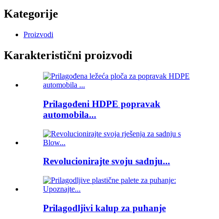
Kategorije
Proizvodi
Karakteristični proizvodi
Prilagođeni HDPE popravak
automobila...
Revolucionirajte svoju sadnju...
Prilagodljivi kalup za puhanje