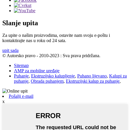
Slanje upita
Za upite o našim proizvodima, ostavite nam svoju e-poštu i
kontaktirajte nas u roku od 24 sata.
upit sada
© Autorsko pravo - 2010-2023 : Sva prava pridržana.
Sitemap
AMP za mobilne uređaje
Puhanje
,
Ekstruzijsko kalupljenje
,
Puhano lijevano
,
Kalupi za
puhanje
,
Obrada puhanjem
,
Ekstruzijski kalup za puhanje
,
Pošalji e-mail
x