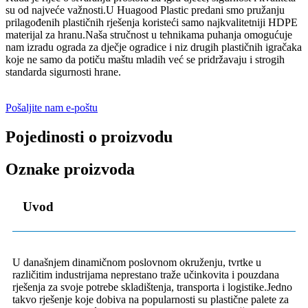
su od najveće važnosti.U Huagood Plastic predani smo pružanju
prilagođenih plastičnih rješenja koristeći samo najkvalitetniji HDPE
materijal za hranu.Naša stručnost u tehnikama puhanja omogućuje
nam izradu ograda za dječje ogradice i niz drugih plastičnih igračaka
koje ne samo da potiču maštu mladih već se pridržavaju i strogih
standarda sigurnosti hrane.
Pošaljite nam e-poštu
Pojedinosti o proizvodu
Oznake proizvoda
Uvod
U današnjem dinamičnom poslovnom okruženju, tvrtke u
različitim industrijama neprestano traže učinkovita i pouzdana
rješenja za svoje potrebe skladištenja, transporta i logistike.Jedno
takvo rješenje koje dobiva na popularnosti su plastične palete za