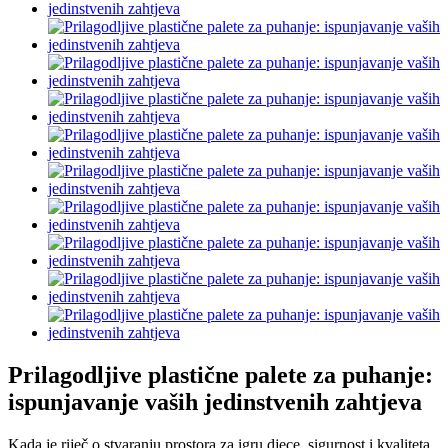
Prilagodljive plastične palete za puhanje:
ispunjavanje vaših jedinstvenih zahtjeva
Kada je riječ o stvaranju prostora za igru ​​djece, sigurnost i kvaliteta