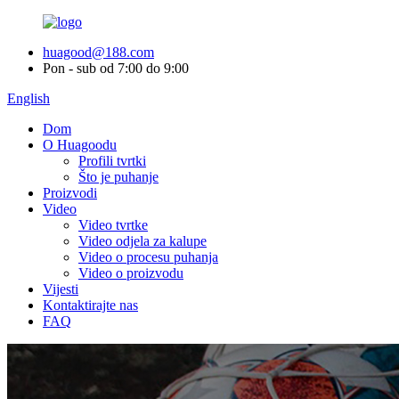
huagood@188.com
Pon - sub od 7:00 do 9:00
English
Dom
O Huagoodu
Profili tvrtki
Što je puhanje
Proizvodi
Video
Video tvrtke
Video odjela za kalupe
Video o procesu puhanja
Video o proizvodu
Vijesti
Kontaktirajte nas
FAQ