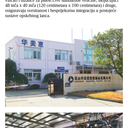
viličari i dizalice za palete.Ove standardne veličine, uključujući
48 inča x 40 inča (120 centimetara x 100 centimetara) i druge,
osiguravaju svestranost i besprijekornu integraciju u postojeće
sustave opskrbnog lanca.