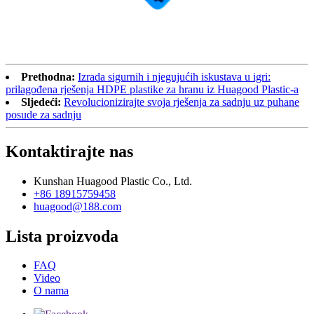
Prethodna:
Izrada sigurnih i njegujućih iskustava u igri:
prilagođena rješenja HDPE plastike za hranu iz Huagood Plastic-a
Sljedeći:
Revolucionizirajte svoja rješenja za sadnju uz puhane
posude za sadnju
Kontaktirajte nas
Kunshan Huagood Plastic Co., Ltd.
+86 18915759458
huagood@188.com
Lista proizvoda
FAQ
Video
O nama