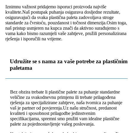
Iznimnu važnost pridajemo isporuci proizvoda najviše
kvalitete.Naš postupak puhanja osigurava dosljedne rezultate,
osiguravajući da svaka plastična paleta zadovoljava stroge
standarde za čvrstoću, pouzdanost i točnost dimenzija.Osim toga,
naš pristup usmjeren na kupca znači da aktivno surađujemo s
vama kako bismo razumjeli vaše zahtjeve, pružili personalizirana
rješenja i isporučili na vrijeme.
Udružite se s nama za vaše potrebe za plastičnim
paletama
Bez obzira trebate li plastične palete za puhanje standardne
veličine za svakodnevnu primjenu ili trebate prilagođena
rješenja za specijalizirane zahtjeve, naša tvornica za puhanje
vaš je partner od povjerenja.Uz našu stručnost, predanost
kvaliteti i sposobnost prilagodbe jedinstvenim
specifikacijama, spremni smo pružiti vam idealne plastične
palete za pojednostavljenje vašeg poslovanja.